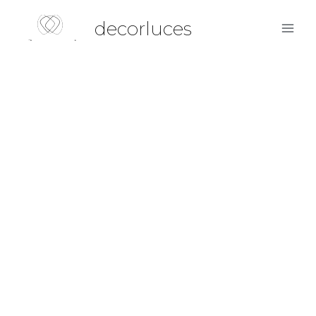
decorluces