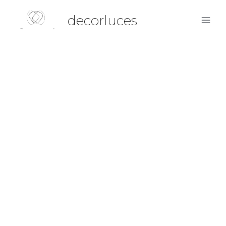
decorluces