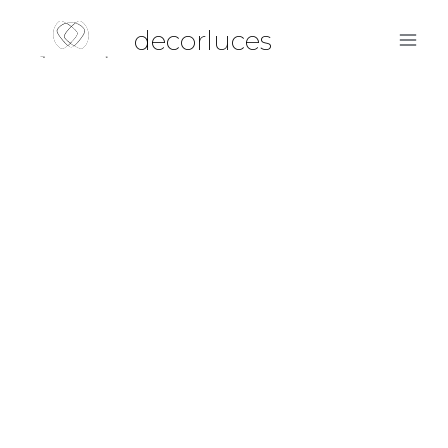
decorluces