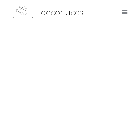
decorluces