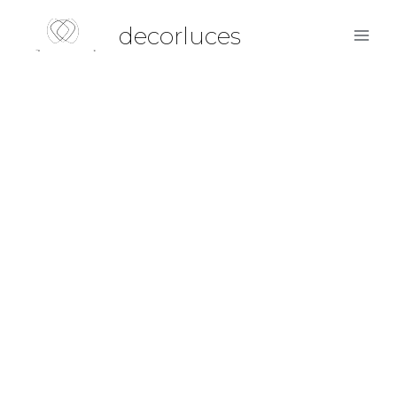
decorluces