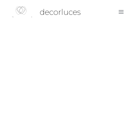
decorluces