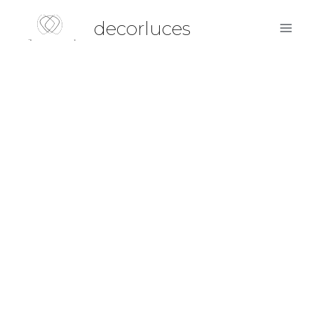
decorluces