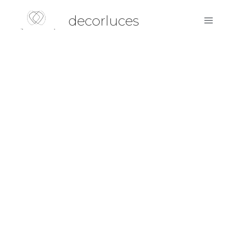
decorluces