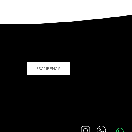
HABLEMOS
¿Necesitas asesoría?
ESCRÍBENOS
NÚMERO DE CONTACTO
+57 (301) 769-2771