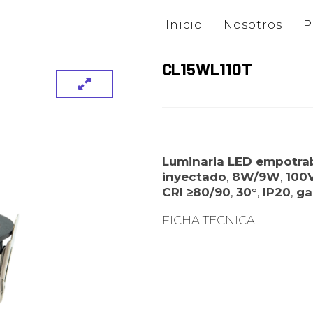
Inicio
Nosotros
P
CL15WL110T
Luminaria LED empotra
inyectado
,
8W/9W
,
100
CRI ≥80/90
,
30°
,
IP20
,
ga
FICHA TECNICA