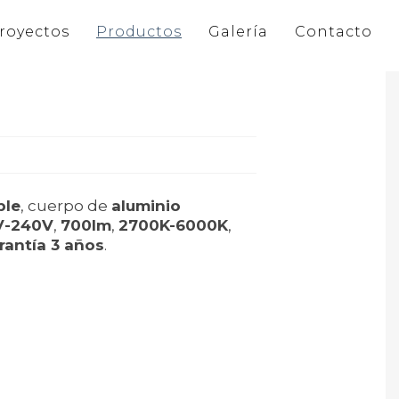
royectos
Productos
Galería
Contacto
ble
, cuerpo de
aluminio
V-240V
,
700lm
,
2700K-6000K
,
rantía 3 años
.