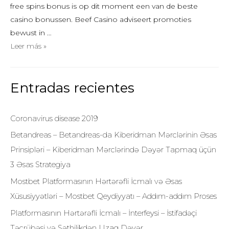
free spins bonus is op dit moment een van de beste
casino bonussen. Beef Casino adviseert promoties
bewust in …
Leer más »
Entradas recientes
Coronavirus disease 2019
Betandreas – Betandreas-da Kiberidman Mərclərinin Əsas
Prinsipləri – Kiberidman Mərclərində Dəyər Tapmaq üçün
3 Əsas Strategiya
Mostbet Platformasının Hərtərəfli İcmalı və Əsas
Xüsusiyyətləri – Mostbet Qeydiyyatı – Addım-addım Proses
Platformasının Hərtərəfli İcmalı – İnterfeysi – İstifadəçi
Təcrübəsi və Səthilikdən Uzaq Dəyər