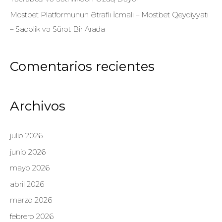
Mostbet Platformunun Ətraflı İcmalı – Mostbet Qeydiyyatı
– Sadəlik və Sürət Bir Arada
Comentarios recientes
Archivos
julio 2026
junio 2026
mayo 2026
abril 2026
marzo 2026
febrero 2026