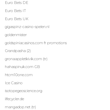
Euro Bets DE
Euro Bets IT
Euro Bets UK
gigaspinz-casino-spelen.nl
goldenmister
goldspiniacasinos.com fr promotions
Grandpasha (2)
gronaappletkivik.com (tr)
hahaspinuk.com GB
htcm10one.com
Ice Casino
isotopegeoscience.org
lifecycler.de
mangadop.net (tr)