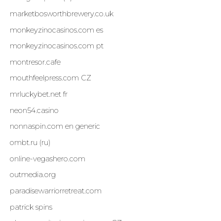
marketbosworthbrewery.co.uk
monkeyzinocasinos.com es
monkeyzinocasinos.com pt
montresor.cafe
mouthfeelpress.com CZ
mrluckybet.net fr
neon54.casino
nonnaspin.com en generic
ombt.ru (ru)
online-vegashero.com
outmedia.org
paradisewarriorretreat.com
patrick spins