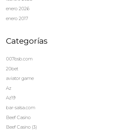
enero 2026
enero 2017
Categorías
007bsb.com
20bet
aviator game
Az
Az19
bar-salsa.com
Beef Casino
Beef Casino (3)