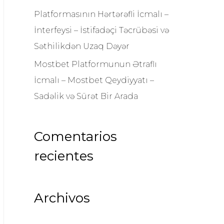
Platformasının Hərtərəfli İcmalı –
İnterfeysi – İstifadəçi Təcrübəsi və
Səthilikdən Uzaq Dəyər
Mostbet Platformunun Ətraflı
İcmalı – Mostbet Qeydiyyatı –
Sadəlik və Sürət Bir Arada
Comentarios
recientes
Archivos