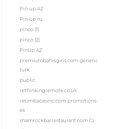
Pin-up AZ
Pin-up ru
pinco (1)
pinco (2)
PinUp AZ
premiumbahisgiris.com generic
turk
public
rethinkingremote.co.uk
retimbacasino.com promotions
es
shamrockbarrestaurant.com CL