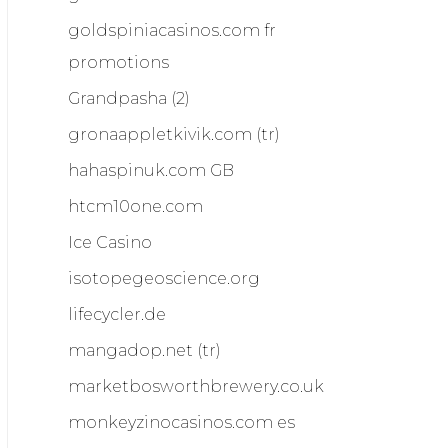
goldspiniacasinos.com fr
promotions
Grandpasha (2)
gronaappletkivik.com (tr)
hahaspinuk.com GB
htcm10one.com
Ice Casino
isotopegeoscience.org
lifecycler.de
mangadop.net (tr)
marketbosworthbrewery.co.uk
monkeyzinocasinos.com es