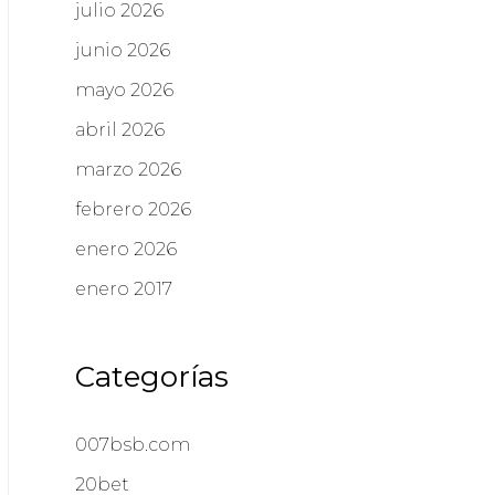
julio 2026
junio 2026
mayo 2026
abril 2026
marzo 2026
febrero 2026
enero 2026
enero 2017
Categorías
007bsb.com
20bet