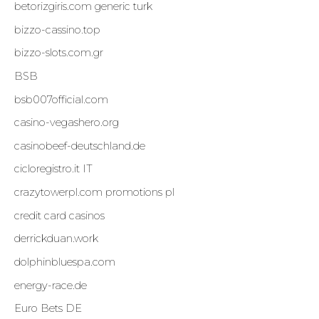
betorizgiris.com generic turk
bizzo-cassino.top
bizzo-slots.com.gr
BSB
bsb007official.com
casino-vegashero.org
casinobeef-deutschland.de
cicloregistro.it IT
crazytowerpl.com promotions pl
credit card casinos
derrickduan.work
dolphinbluespa.com
energy-race.de
Euro Bets DE