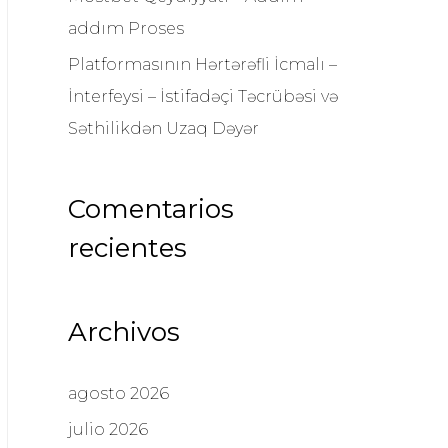
addım Proses
Platformasının Hərtərəfli İcmalı –
İnterfeysi – İstifadəçi Təcrübəsi və
Səthilikdən Uzaq Dəyər
Comentarios
recientes
Archivos
agosto 2026
julio 2026