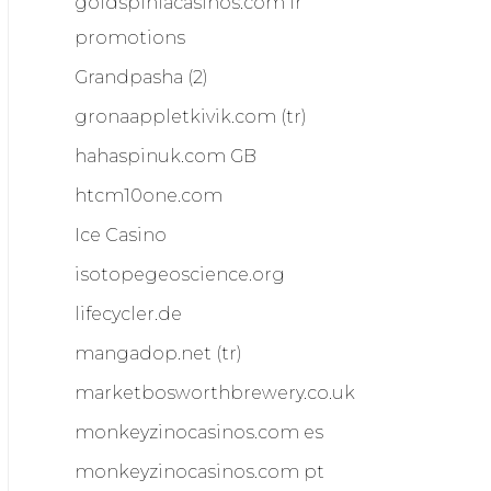
goldspiniacasinos.com fr
promotions
Grandpasha (2)
gronaappletkivik.com (tr)
hahaspinuk.com GB
htcm10one.com
Ice Casino
isotopegeoscience.org
lifecycler.de
mangadop.net (tr)
marketbosworthbrewery.co.uk
monkeyzinocasinos.com es
monkeyzinocasinos.com pt