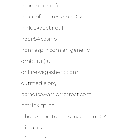
montresor.cafe
mouthfeelpress.com CZ
mrluckybet.net fr
neon54.casino
nonnaspin.com en generic
ombt.ru (ru)
online-vegashero.com
outmedia.org
paradisewarriorretreat.com
patrick spins
phonemonitoringservice.com CZ
Pin up kz