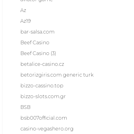
Az
Az19
bar-salsa.com
Beef Casino
Beef Casino (3)
betalice-casino.cz
betorizgiris.com generic turk
bizzo-cassino.top
bizzo-slots.com.gr
BSB
bsb007official.com
casino-vegashero.org