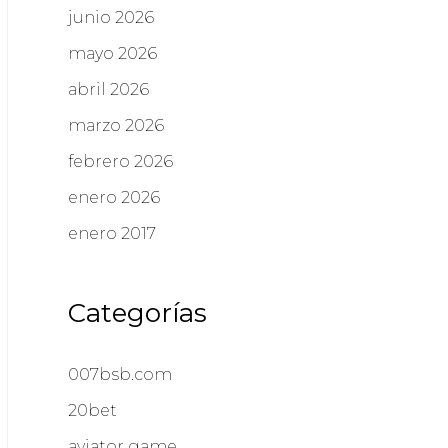
junio 2026
mayo 2026
abril 2026
marzo 2026
febrero 2026
enero 2026
enero 2017
Categorías
007bsb.com
20bet
aviator game