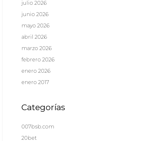
julio 2026
junio 2026
mayo 2026
abril 2026
marzo 2026
febrero 2026
enero 2026
enero 2017
Categorías
007bsb.com
20bet