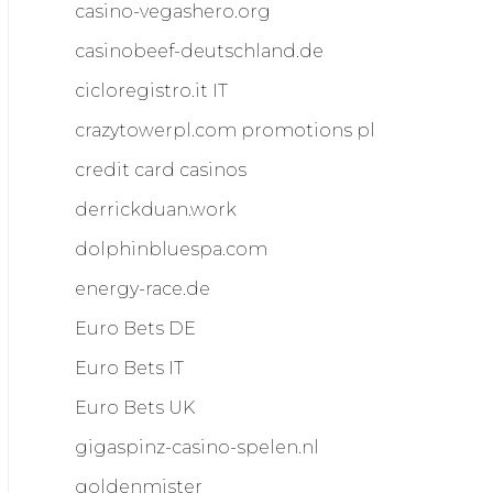
casino-vegashero.org
casinobeef-deutschland.de
cicloregistro.it IT
crazytowerpl.com promotions pl
credit card casinos
derrickduan.work
dolphinbluespa.com
energy-race.de
Euro Bets DE
Euro Bets IT
Euro Bets UK
gigaspinz-casino-spelen.nl
goldenmister