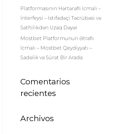
Platformasının Hərtərəfli İcmalı –
İnterfeysi – İstifadəçi Təcrübəsi və
Səthilikdən Uzaq Dəyər
Mostbet Platformunun Ətraflı
İcmalı – Mostbet Qeydiyyatı –
Sadəlik və Sürət Bir Arada
Comentarios
recientes
Archivos