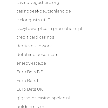
casino-vegashero.org
casinobeef-deutschland.de
cicloregistro.it IT
crazytowerpl.com promotions pl
credit card casinos
derrickduan.work
dolphinbluespa.com
energy-race.de
Euro Bets DE
Euro Bets IT
Euro Bets UK
gigaspinz-casino-spelen.nl
goldenmister