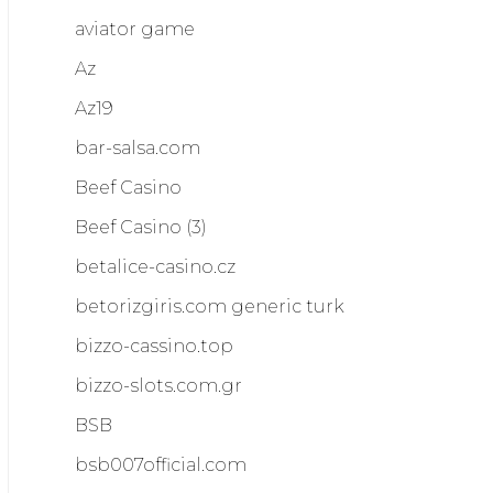
aviator game
Az
Az19
bar-salsa.com
Beef Casino
Beef Casino (3)
betalice-casino.cz
betorizgiris.com generic turk
bizzo-cassino.top
bizzo-slots.com.gr
BSB
bsb007official.com