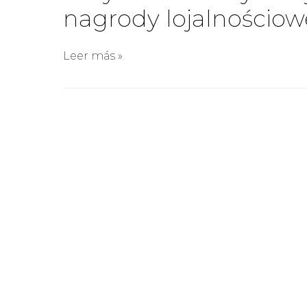
nagrody lojalnościow
Leer más »