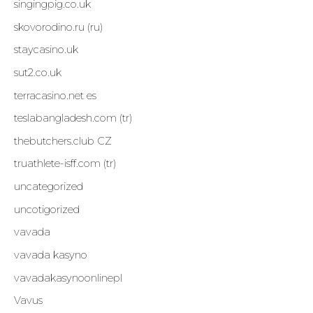
singingpig.co.uk
skovorodino.ru (ru)
staycasino.uk
sut2.co.uk
terracasino.net es
teslabangladesh.com (tr)
thebutchers.club CZ
truathlete-isff.com (tr)
uncategorized
uncotigorized
vavada
vavada kasyno
vavadakasynoonlinepl
Vavus