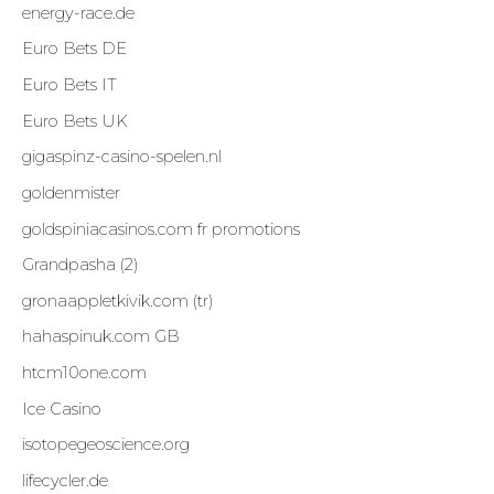
energy-race.de
Euro Bets DE
Euro Bets IT
Euro Bets UK
gigaspinz-casino-spelen.nl
goldenmister
goldspiniacasinos.com fr promotions
Grandpasha (2)
gronaappletkivik.com (tr)
hahaspinuk.com GB
htcm10one.com
Ice Casino
isotopegeoscience.org
lifecycler.de