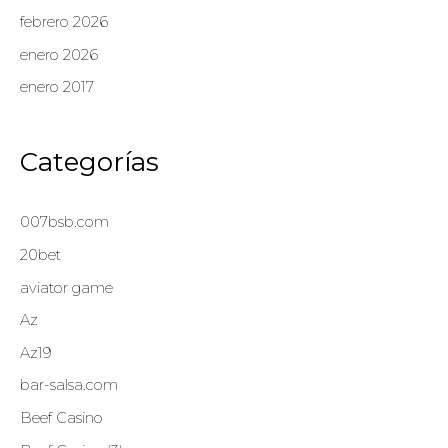
febrero 2026
enero 2026
enero 2017
Categorías
007bsb.com
20bet
aviator game
Az
Az19
bar-salsa.com
Beef Casino