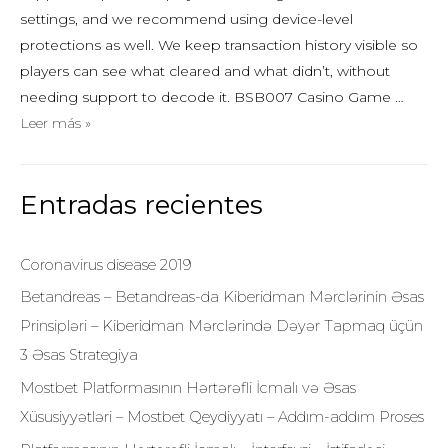
settings, and we recommend using device-level
protections as well. We keep transaction history visible so
players can see what cleared and what didn’t, without
needing support to decode it. BSB007 Casino Game …
Leer más »
Entradas recientes
Coronavirus disease 2019
Betandreas – Betandreas-da Kiberidman Mərclərinin Əsas
Prinsipləri – Kiberidman Mərclərində Dəyər Tapmaq üçün
3 Əsas Strategiya
Mostbet Platformasının Hərtərəfli İcmalı və Əsas
Xüsusiyyətləri – Mostbet Qeydiyyatı – Addım-addım Proses