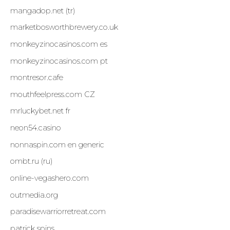
mangadop.net (tr)
marketbosworthbrewery.co.uk
monkeyzinocasinos.com es
monkeyzinocasinos.com pt
montresor.cafe
mouthfeelpress.com CZ
mrluckybet.net fr
neon54.casino
nonnaspin.com en generic
ombt.ru (ru)
online-vegashero.com
outmedia.org
paradisewarriorretreat.com
patrick spins