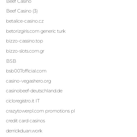
Beef Casino
Beef Casino (3)
betalice-casino.cz
betorizgiris.com generic turk
bizzo-cassino.top
bizzo-slots.com.gr
BSB
bsb007official.com
casino-vegashero.org
casinobeef-deutschland.de
cicloregistro.it IT
crazytowerpl.com promotions pl
credit card casinos
derrickduan.work