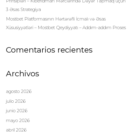
Prinsipləri – Kiberidman Mərclərində Dəyər Tapmaq üçün
3 Əsas Strategiya
Mostbet Platformasının Hərtərəfli İcmalı və Əsas
Xüsusiyyətləri – Mostbet Qeydiyyatı – Addım-addım Proses
Comentarios recientes
Archivos
agosto 2026
julio 2026
junio 2026
mayo 2026
abril 2026