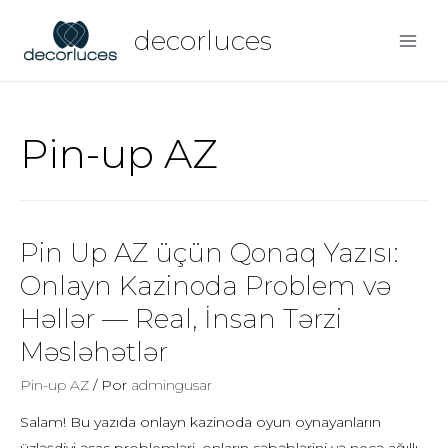
decorluces
Pin-up AZ
Pin Up AZ üçün Qonaq Yazısı:
Onlayn Kazinoda Problem və
Həllər — Real, İnsan Tərzi
Məsləhətlər
Pin-up AZ
/ Por
admingusar
Salam! Bu yazıda onlayn kazinoda oyun oynayanların
üzləşdiyi əsas problemləri, onların səbəblərini və necə ağıllı