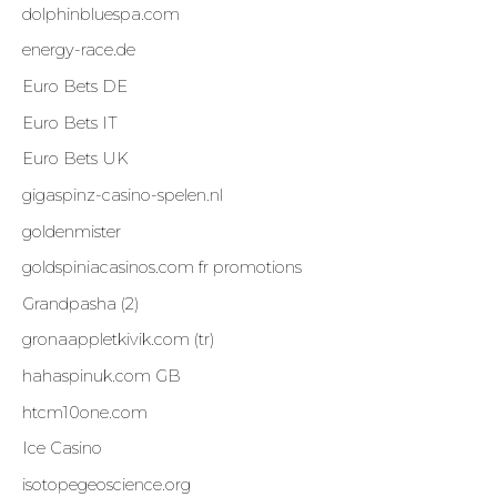
dolphinbluespa.com
energy-race.de
Euro Bets DE
Euro Bets IT
Euro Bets UK
gigaspinz-casino-spelen.nl
goldenmister
goldspiniacasinos.com fr promotions
Grandpasha (2)
gronaappletkivik.com (tr)
hahaspinuk.com GB
htcm10one.com
Ice Casino
isotopegeoscience.org