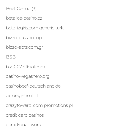
Beef Casino (3)
betalice-casino.cz
betorizgiris.com generic turk
bizzo-cassino.top
bizzo-slots.com.gr
BSB
bsb007official.com
casino-vegashero.org
casinobeef-deutschland.de
cicloregistro.it IT
crazytowerpl.com promotions pl
credit card casinos
derrickduan.work