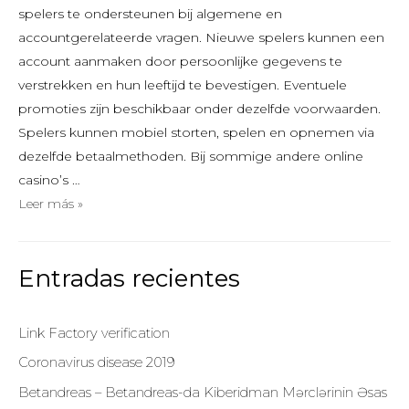
spelers te ondersteunen bij algemene en
accountgerelateerde vragen. Nieuwe spelers kunnen een
account aanmaken door persoonlijke gegevens te
verstrekken en hun leeftijd te bevestigen. Eventuele
promoties zijn beschikbaar onder dezelfde voorwaarden.
Spelers kunnen mobiel storten, spelen en opnemen via
dezelfde betaalmethoden. Bij sommige andere online
casino’s …
Leer más »
Entradas recientes
Link Factory verification
Coronavirus disease 2019
Betandreas – Betandreas-da Kiberidman Mərclərinin Əsas