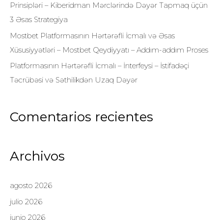
Prinsipləri – Kiberidman Mərclərində Dəyər Tapmaq üçün
3 Əsas Strategiya
Mostbet Platformasının Hərtərəfli İcmalı və Əsas
Xüsusiyyətləri – Mostbet Qeydiyyatı – Addım-addım Proses
Platformasının Hərtərəfli İcmalı – İnterfeysi – İstifadəçi
Təcrübəsi və Səthilikdən Uzaq Dəyər
Comentarios recientes
Archivos
agosto 2026
julio 2026
junio 2026