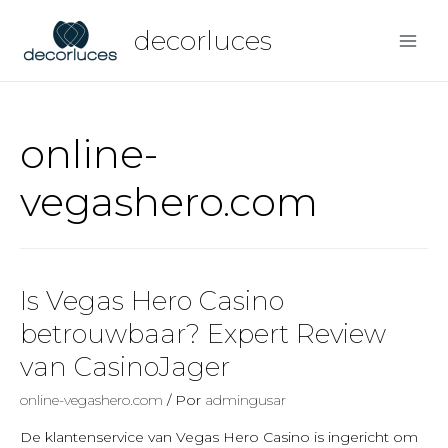
decorluces
online-
vegashero.com
Is Vegas Hero Casino
betrouwbaar? Expert Review
van CasinoJager
online-vegashero.com
/ Por
admingusar
De klantenservice van Vegas Hero Casino is ingericht om