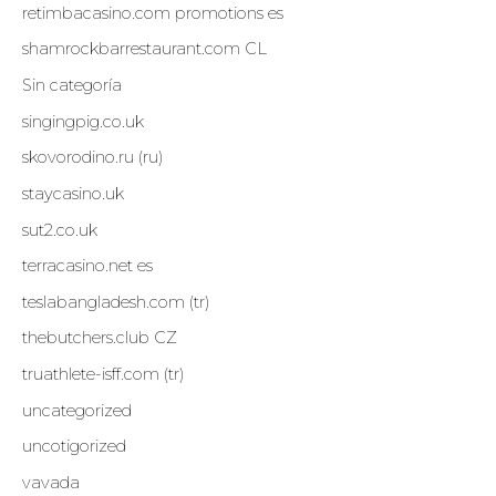
retimbacasino.com promotions es
shamrockbarrestaurant.com CL
Sin categoría
singingpig.co.uk
skovorodino.ru (ru)
staycasino.uk
sut2.co.uk
terracasino.net es
teslabangladesh.com (tr)
thebutchers.club CZ
truathlete-isff.com (tr)
uncategorized
uncotigorized
vavada