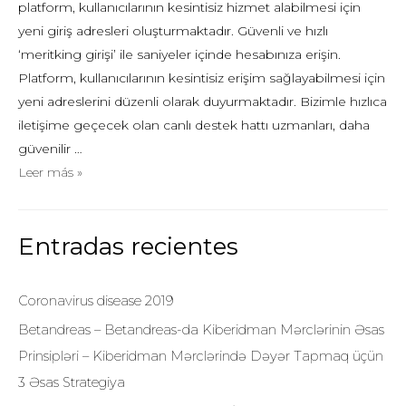
platform, kullanıcılarının kesintisiz hizmet alabilmesi için
yeni giriş adresleri oluşturmaktadır. Güvenli ve hızlı
‘meritking girişi’ ile saniyeler içinde hesabınıza erişin.
Platform, kullanıcılarının kesintisiz erişim sağlayabilmesi için
yeni adreslerini düzenli olarak duyurmaktadır. Bizimle hızlıca
iletişime geçecek olan canlı destek hattı uzmanları, daha
güvenilir …
Leer más »
Entradas recientes
Coronavirus disease 2019
Betandreas – Betandreas-da Kiberidman Mərclərinin Əsas
Prinsipləri – Kiberidman Mərclərində Dəyər Tapmaq üçün
3 Əsas Strategiya