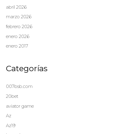
abril 2026
marzo 2026
febrero 2026
enero 2026
enero 2017
Categorías
007bsb.com
20bet
aviator game
Az
Az19