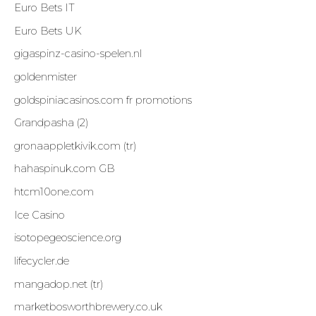
Euro Bets IT
Euro Bets UK
gigaspinz-casino-spelen.nl
goldenmister
goldspiniacasinos.com fr promotions
Grandpasha (2)
gronaappletkivik.com (tr)
hahaspinuk.com GB
htcm10one.com
Ice Casino
isotopegeoscience.org
lifecycler.de
mangadop.net (tr)
marketbosworthbrewery.co.uk