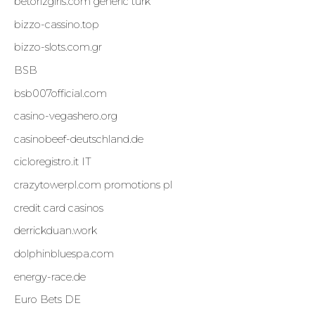
betorizgiris.com generic turk
bizzo-cassino.top
bizzo-slots.com.gr
BSB
bsb007official.com
casino-vegashero.org
casinobeef-deutschland.de
cicloregistro.it IT
crazytowerpl.com promotions pl
credit card casinos
derrickduan.work
dolphinbluespa.com
energy-race.de
Euro Bets DE