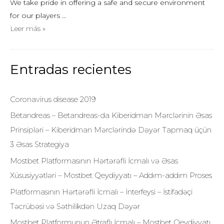
We take pride in offering a safe and secure environment
for our players …
Leer más »
Entradas recientes
Coronavirus disease 2019
Betandreas – Betandreas-da Kiberidman Mərclərinin Əsas
Prinsipləri – Kiberidman Mərclərində Dəyər Tapmaq üçün
3 Əsas Strategiya
Mostbet Platformasının Hərtərəfli İcmalı və Əsas
Xüsusiyyətləri – Mostbet Qeydiyyatı – Addım-addım Proses
Platformasının Hərtərəfli İcmalı – İnterfeysi – İstifadəçi
Təcrübəsi və Səthilikdən Uzaq Dəyər
Mostbet Platformunun Ətraflı İcmalı – Mostbet Qeydiyyatı