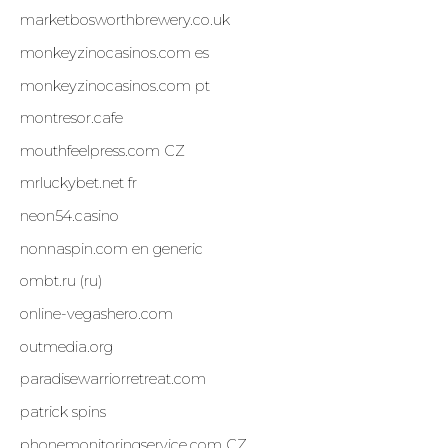
marketbosworthbrewery.co.uk
monkeyzinocasinos.com es
monkeyzinocasinos.com pt
montresor.cafe
mouthfeelpress.com CZ
mrluckybet.net fr
neon54.casino
nonnaspin.com en generic
ombt.ru (ru)
online-vegashero.com
outmedia.org
paradisewarriorretreat.com
patrick spins
phonemonitoringservice.com CZ