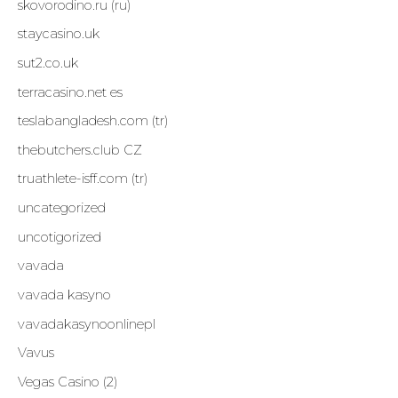
skovorodino.ru (ru)
staycasino.uk
sut2.co.uk
terracasino.net es
teslabangladesh.com (tr)
thebutchers.club CZ
truathlete-isff.com (tr)
uncategorized
uncotigorized
vavada
vavada kasyno
vavadakasynoonlinepl
Vavus
Vegas Casino (2)