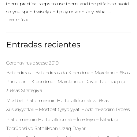
them, practical steps to use them, and the pitfalls to avoid
so you spend wisely and play responsibly. What …
Leer más »
Entradas recientes
Coronavirus disease 2019
Betandreas – Betandreas-da Kiberidman Mərclərinin Əsas
Prinsipləri – Kiberidman Mərclərində Dəyər Tapmaq üçün
3 Əsas Strategiya
Mostbet Platformasının Hərtərəfli İcmalı və Əsas
Xüsusiyyətləri – Mostbet Qeydiyyatı – Addım-addım Proses
Platformasının Hərtərəfli İcmalı – İnterfeysi – İstifadəçi
Təcrübəsi və Səthilikdən Uzaq Dəyər