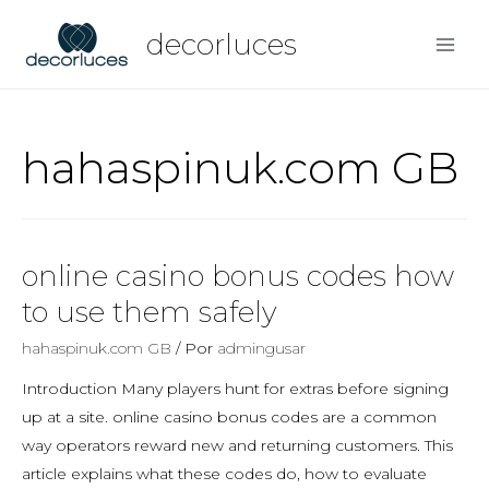
decorluces
hahaspinuk.com GB
online casino bonus codes how
to use them safely
hahaspinuk.com GB
/ Por
admingusar
Introduction Many players hunt for extras before signing
up at a site. online casino bonus codes are a common
way operators reward new and returning customers. This
article explains what these codes do, how to evaluate